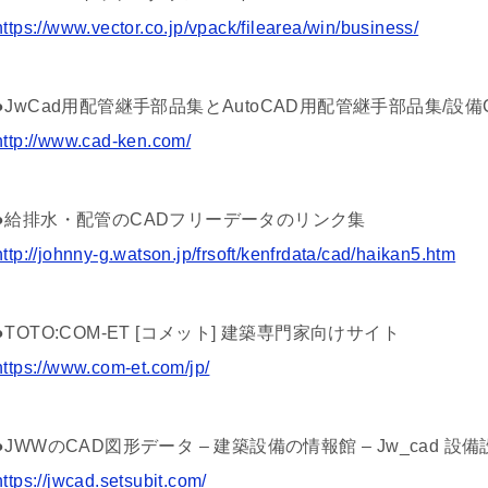
https://www.vector.co.jp/vpack/filearea/win/business/
●JwCad用配管継手部品集とAutoCAD用配管継手部品集/設備
http://www.cad-ken.com/
●給排水・配管のCADフリーデータのリンク集
http://johnny-g.watson.jp/frsoft/kenfrdata/cad/haikan5.htm
●TOTO:COM-ET [コメット] 建築専門家向けサイト
https://www.com-et.com/jp/
●JWWのCAD図形データ – 建築設備の情報館 – Jw_cad 設
https://jwcad.setsubit.com/