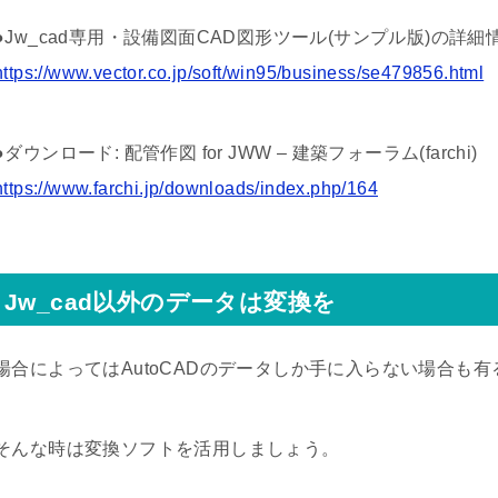
●Jw_cad専用・設備図面CAD図形ツール(サンプル版)の詳細情報 
https://www.vector.co.jp/soft/win95/business/se479856.html
●ダウンロード: 配管作図 for JWW – 建築フォーラム(farchi)
https://www.farchi.jp/downloads/index.php/164
Jw_cad以外のデータは変換を
場合によってはAutoCADのデータしか手に入らない場合も
そんな時は変換ソフトを活用しましょう。