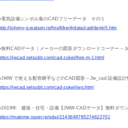
●電気設備シンボル集のCADフリーデータ その１
http://johnny-g.watson.jp/frsoft/kenfrdata/cad/denki5.htm
●無料CADデータ｜メーカーの図形ダウンロードコーナー – Jw
https://jwcad.setsubit.com/cad-zukei/free-m-1.html
●JWW で使える配管継手などのCAD図形 – Jw_cad 設備設
https://jwcad.setsubit.com/cad-zukei/jws.html
●2019年 建築・住宅・設備【JWW-CADデータ】無料ダウン
https://matome.naver.jp/odai/2143649795274622701