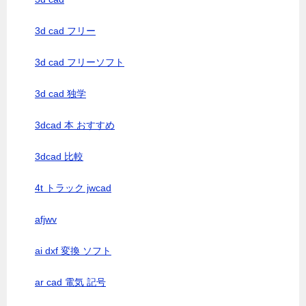
3d cad フリー
3d cad フリーソフト
3d cad 独学
3dcad 本 おすすめ
3dcad 比較
4t トラック jwcad
afjwv
ai dxf 変換 ソフト
ar cad 電気 記号