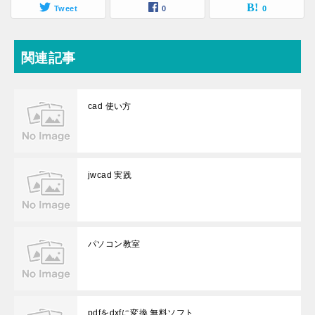
Tweet
0
0
関連記事
cad 使い方
jwcad 実践
パソコン教室
pdfをdxfに変換 無料ソフト