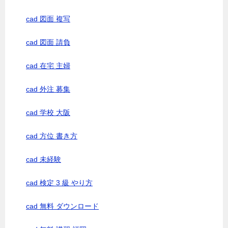
cad 図面 複写
cad 図面 請負
cad 在宅 主婦
cad 外注 募集
cad 学校 大阪
cad 方位 書き方
cad 未経験
cad 検定 3 級 やり方
cad 無料 ダウンロード