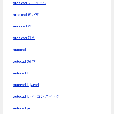
ares cad マニュアル
ares cad 使い方
ares cad 本
ares cad 評判
autocad
autocad 3d 本
autocad lt
autocad lt jwcad
autocad lt パソコン スペック
autocad pc