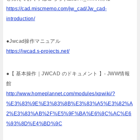
https://cad.miscmemo.com/jw_cad/Jw_cad-
introduction/
●Jwcad操作マニュアル
https://jwcad.s-projects.net/
●【 基本操作｜JWCAD のドキュメント 】- JWW情報
館
http://www.homeplannet.com/modules/xpwiki/?
%E3%83%9E%E3%83%8B%E3%83%A5%E3%82%A
2%E3%83%AB%2F%E5%9F%BA%E6%9C%AC%E6
%93%8D%E4%BD%9C