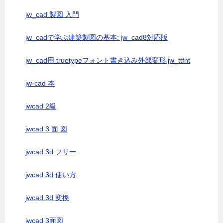
jw_cad 製図 入門
jw_cadで学ぶ建築製図の基本: jw_cad8対応版
jw_cad用 truetypeフォント書き込み外部変形 jw_ttfnt
jw-cad 本
jwcad 2級
jwcad 3 面 図
jwcad 3d フリー
jwcad 3d 使い方
jwcad 3d 変換
jwcad 3面図