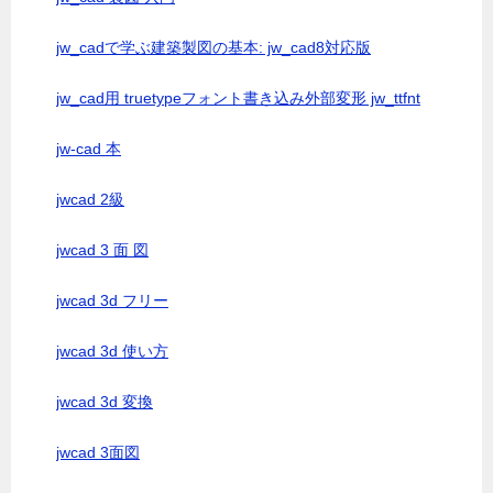
jw_cadで学ぶ建築製図の基本: jw_cad8対応版
jw_cad用 truetypeフォント書き込み外部変形 jw_ttfnt
jw-cad 本
jwcad 2級
jwcad 3 面 図
jwcad 3d フリー
jwcad 3d 使い方
jwcad 3d 変換
jwcad 3面図