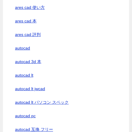
ares cad 使い方
ares cad 本
ares cad 評判
autocad
autocad 3d 本
autocad lt
autocad lt jwcad
autocad lt パソコン スペック
autocad pc
autocad 互換 フリー