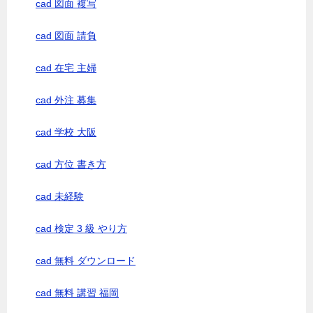
cad 図面 複写
cad 図面 請負
cad 在宅 主婦
cad 外注 募集
cad 学校 大阪
cad 方位 書き方
cad 未経験
cad 検定 3 級 やり方
cad 無料 ダウンロード
cad 無料 講習 福岡