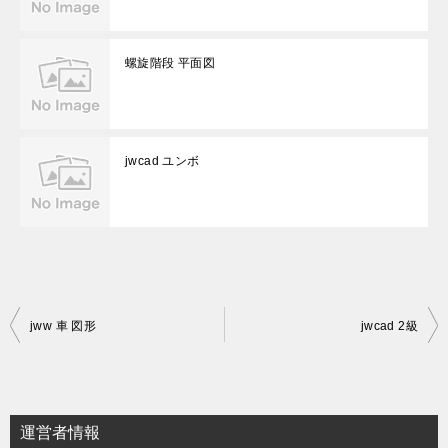
螺旋階段 平面図
jwcad ユンボ
投
jww 車 図形
jwcad 2級
稿
ナ
ビ
運営者情報