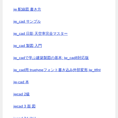
jw 配線図 書き方
jw_cad サンプル
jw_cad 日影 天空率完全マスター
jw_cad 製図 入門
jw_cadで学ぶ建築製図の基本: jw_cad8対応版
jw_cad用 truetypeフォント書き込み外部変形 jw_ttfnt
jw-cad 本
jwcad 2級
jwcad 3 面 図