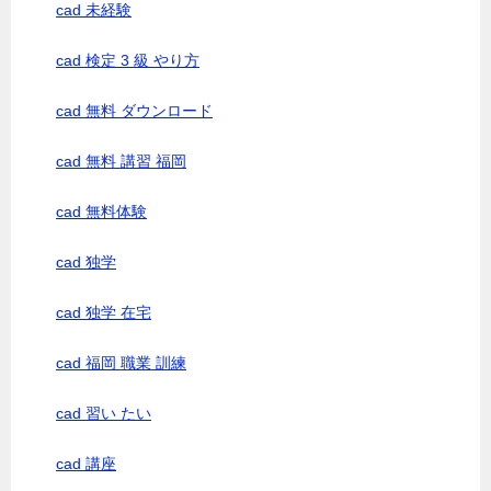
cad 未経験
cad 検定 3 級 やり方
cad 無料 ダウンロード
cad 無料 講習 福岡
cad 無料体験
cad 独学
cad 独学 在宅
cad 福岡 職業 訓練
cad 習い たい
cad 講座