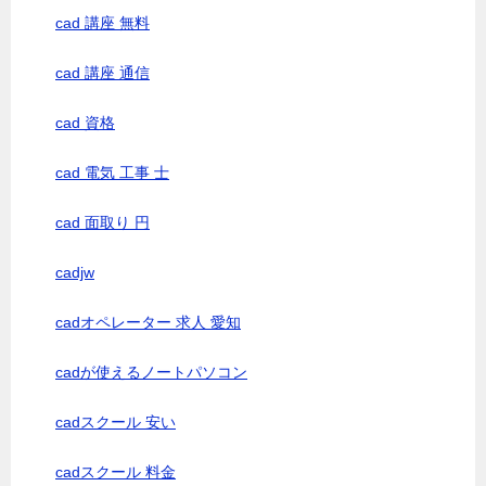
cad 講座 無料
cad 講座 通信
cad 資格
cad 電気 工事 士
cad 面取り 円
cadjw
cadオペレーター 求人 愛知
cadが使えるノートパソコン
cadスクール 安い
cadスクール 料金