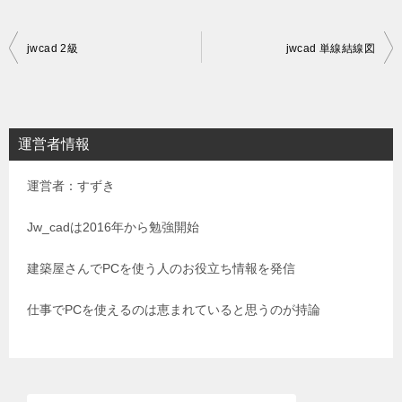
投
jwcad 2級
jwcad 単線結線図
稿
ナ
ビ
運営者情報
ゲ
運営者：すずき
ー
シ
Jw_cadは2016年から勉強開始
ョ
建築屋さんでPCを使う人のお役立ち情報を発信
ン
仕事でPCを使えるのは恵まれていると思うのが持論