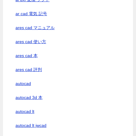
ar cad 電気 記号
ares cad マニュアル
ares cad 使い方
ares cad 本
ares cad 評判
autocad
autocad 3d 本
autocad lt
autocad lt jwcad