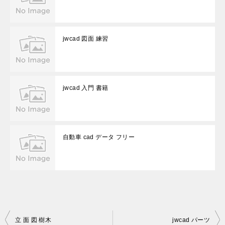
jwcad 図面 練習
jwcad 入門 書籍
自動車 cad データ フリー
投
立 面 図 樹木
jwcad パーツ