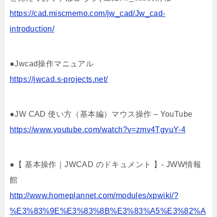
https://cad.miscmemo.com/jw_cad/Jw_cad-
introduction/
●Jwcad操作マニュアル
https://jwcad.s-projects.net/
●JW CAD 使い方（基本編）マウス操作 – YouTube
https://www.youtube.com/watch?v=zmv4TgyuY-4
●【 基本操作｜JWCAD のドキュメント 】- JWW情報
館
http://www.homeplannet.com/modules/xpwiki/?
%E3%83%9E%E3%83%8B%E3%83%A5%E3%82%A