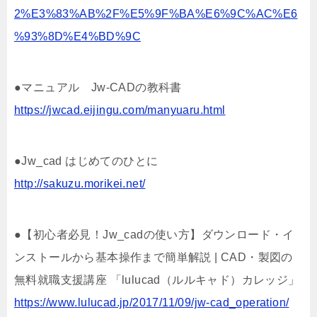
2%E3%83%AB%2F%E5%9F%BA%E6%9C%AC%E6
%93%8D%E4%BD%9C
●マニュアル Jw-CADの教科書
https://jwcad.eijingu.com/manyuaru.html
●Jw_cad はじめてのひとに
http://sakuzu.morikei.net/
●【初心者必見！Jw_cadの使い方】ダウンロード・イ
ンストールから基本操作まで簡単解説 | CAD・製図の
無料就職支援講座 「lulucad（ルルキャド）カレッジ」
https://www.lulucad.jp/2017/11/09/jw-cad_operation/