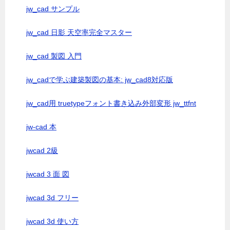
jw_cad サンプル
jw_cad 日影 天空率完全マスター
jw_cad 製図 入門
jw_cadで学ぶ建築製図の基本: jw_cad8対応版
jw_cad用 truetypeフォント書き込み外部変形 jw_ttfnt
jw-cad 本
jwcad 2級
jwcad 3 面 図
jwcad 3d フリー
jwcad 3d 使い方