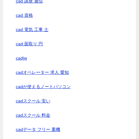
cad 講座 通信
cad 資格
cad 電気 工事 士
cad 面取り 円
cadjw
cadオペレーター 求人 愛知
cadが使えるノートパソコン
cadスクール 安い
cadスクール 料金
cadデータ フリー 重機