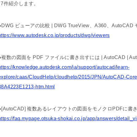
↓7件紹介します。
●DWG ビューアの比較 | DWG TrueView、A360、AutoCA
https://www.autodesk.co.jp/products/dwg/viewers
●複数の図面を PDF ファイルに書き出すには | AutoCAD | Autodes
https://knowledge.autodesk.com/ja/support/autocad/learn-
explore/caas/CloudHelp/cloudhelp/2015/JPN/AutoCAD-Cor
38A4223E1213-htm.html
●[AutoCAD] 複数あるレイアウトの図面をモノクロPDFに書
https://faq.mypage.otsuka-shokai.co.jp/app/answers/detail