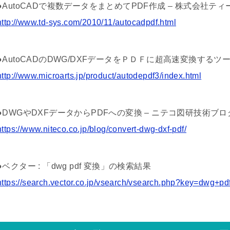
●AutoCADで複数データをまとめてPDF作成 – 株式会社テ
http://www.td-sys.com/2010/11/autocadpdf.html
●AutoCADのDWG/DXFデータをＰＤＦに超高速変換するツ
http://www.microarts.jp/product/autodepdf3/index.html
●DWGやDXFデータからPDFへの変換 – ニテコ図研技術ブロ
https://www.niteco.co.jp/blog/convert-dwg-dxf-pdf/
●ベクター : 「dwg pdf 変換」の検索結果
https://search.vector.co.jp/vsearch/vsearch.php?key=