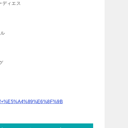
ィーディエス
ール
グ
dwg+pdf+%E5%A4%89%E6%8F%9B