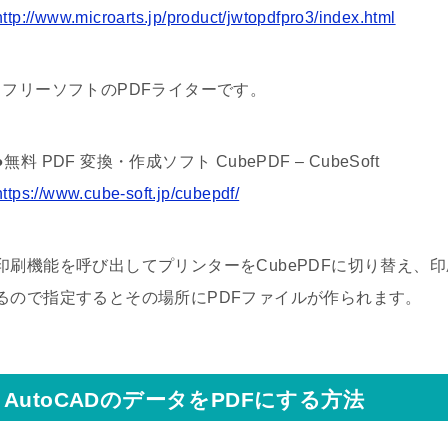
http://www.microarts.jp/product/jwtopdfpro3/index.html
↓フリーソフトのPDFライターです。
●無料 PDF 変換・作成ソフト CubePDF – CubeSoft
https://www.cube-soft.jp/cubepdf/
印刷機能を呼び出してプリンターをCubePDFに切り替え、
るので指定するとその場所にPDFファイルが作られます。
AutoCADのデータをPDFにする方法