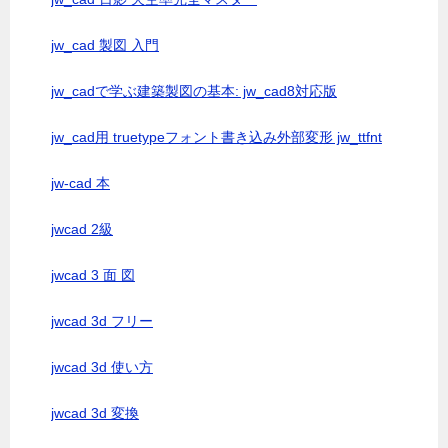
jw_cad 製図 入門
jw_cadで学ぶ建築製図の基本: jw_cad8対応版
jw_cad用 truetypeフォント書き込み外部変形 jw_ttfnt
jw-cad 本
jwcad 2級
jwcad 3 面 図
jwcad 3d フリー
jwcad 3d 使い方
jwcad 3d 変換