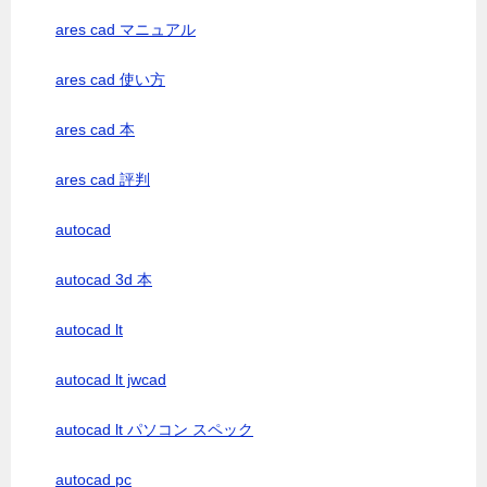
ares cad マニュアル
ares cad 使い方
ares cad 本
ares cad 評判
autocad
autocad 3d 本
autocad lt
autocad lt jwcad
autocad lt パソコン スペック
autocad pc