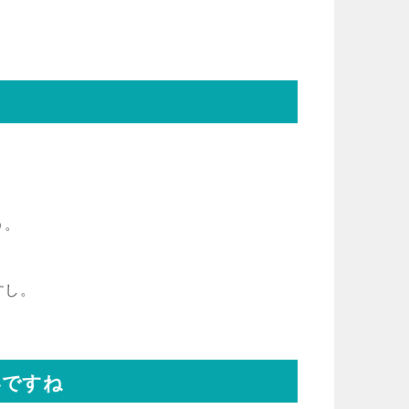
う。
すし。
いですね