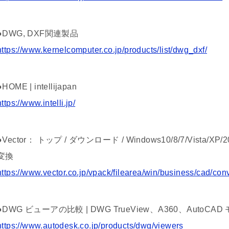
●DWG, DXF関連製品
https://www.kernelcomputer.co.jp/products/list/dwg_dxf/
●HOME | intellijapan
https://www.intelli.jp/
●Vector： トップ / ダウンロード / Windows10/8/7/Vista/X
変換
https://www.vector.co.jp/vpack/filearea/win/business/cad/con
●DWG ビューアの比較 | DWG TrueView、A360、AutoCA
https://www.autodesk.co.jp/products/dwg/viewers