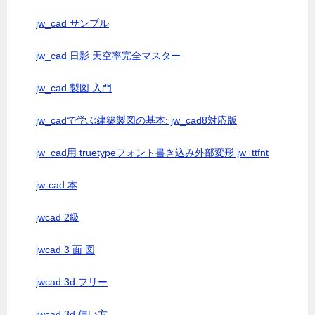
jw_cad サンプル
jw_cad 日影 天空率完全マスター
jw_cad 製図 入門
jw_cadで学ぶ建築製図の基本: jw_cad8対応版
jw_cad用 truetypeフォント書き込み外部変形 jw_ttfnt
jw-cad 本
jwcad 2級
jwcad 3 面 図
jwcad 3d フリー
jwcad 3d 使い方