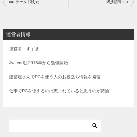
投
cadデータ 消えた
溶接記号 iso
稿
ナ
ビ
運営者情報
ゲ
運営者：すずき
ー
シ
Jw_cadは2016年から勉強開始
ョ
建築屋さんでPCを使う人のお役立ち情報を発信
ン
仕事でPCを使えるのは恵まれていると思うのが持論