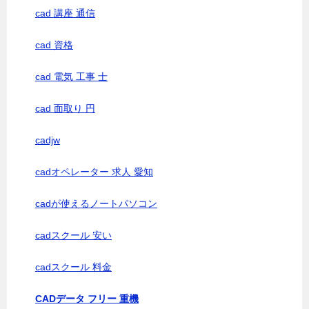
cad 講座 通信
cad 資格
cad 電気 工事 士
cad 面取り 円
cadjw
cadオペレーター 求人 愛知
cadが使えるノートパソコン
cadスクール 安い
cadスクール 料金
CADデータ フリー 重機