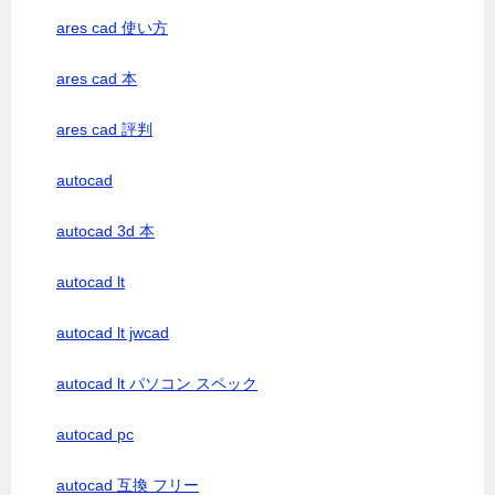
ares cad 使い方
ares cad 本
ares cad 評判
autocad
autocad 3d 本
autocad lt
autocad lt jwcad
autocad lt パソコン スペック
autocad pc
autocad 互換 フリー