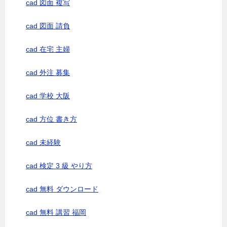
cad 図面 複写
cad 図面 請負
cad 在宅 主婦
cad 外注 募集
cad 学校 大阪
cad 方位 書き方
cad 未経験
cad 検定 3 級 やり方
cad 無料 ダウンロード
cad 無料 講習 福岡