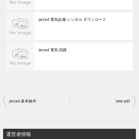
jwcad 電気設備 シンボル ダウンロード
jwcad 電気 回路
投
jwcad 基本操作
jww pdf
稿
ナ
ビ
運営者情報