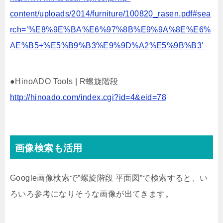
content/uploads/2014/furniture/100820_rasen.pdf#sea
rch=’%E8%9E%BA%E6%97%8B%E9%9A%8E%E6%
AE%B5+%E5%B9%B3%E9%9D%A2%E5%9B%B3′
●HinoADO Tools | R螺旋階段
http://hinoado.com/index.cgi?id=4&eid=78
画像検索も活用
Google画像検索で”螺旋階段 平面図”で検索すると、い
ろいろ参考になりそうな画像が出てきます。