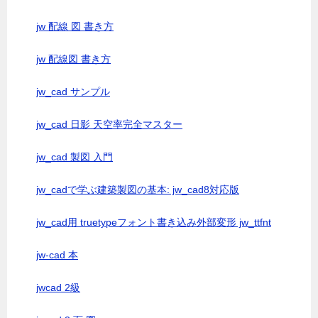
jw 配線 図 書き方
jw 配線図 書き方
jw_cad サンプル
jw_cad 日影 天空率完全マスター
jw_cad 製図 入門
jw_cadで学ぶ建築製図の基本: jw_cad8対応版
jw_cad用 truetypeフォント書き込み外部変形 jw_ttfnt
jw-cad 本
jwcad 2級