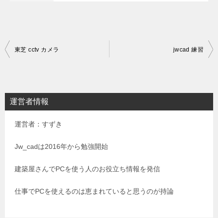
投
東芝 cctv カメラ
jwcad 練習
稿
ナ
ビ
運営者情報
ゲ
運営者：すずき
ー
シ
Jw_cadは2016年から勉強開始
ョ
建築屋さんでPCを使う人のお役立ち情報を発信
ン
仕事でPCを使えるのは恵まれていると思うのが持論