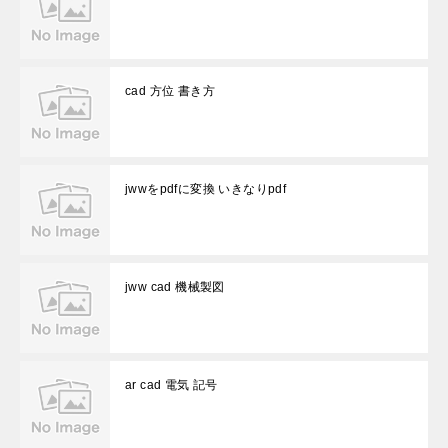
cad 方位 書き方
jwwをpdfに変換 いきなりpdf
jww cad 機械製図
ar cad 電気 記号