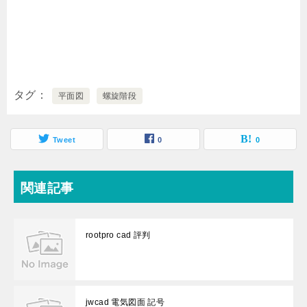
タグ
平面図
螺旋階段
Tweet
0
0
関連記事
rootpro cad 評判
jwcad 電気図面 記号