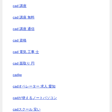
cad 講座
cad 講座 無料
cad 講座 通信
cad 資格
cad 電気 工事 士
cad 面取り 円
cadjw
cadオペレーター 求人 愛知
cadが使えるノートパソコン
cadスクール 安い