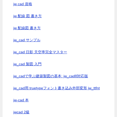
jw cad 資格
jw 配線 図 書き方
jw 配線図 書き方
jw_cad サンプル
jw_cad 日影 天空率完全マスター
jw_cad 製図 入門
jw_cadで学ぶ建築製図の基本: jw_cad8対応版
jw_cad用 truetypeフォント書き込み外部変形 jw_ttfnt
jw-cad 本
jwcad 2級