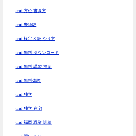
cad 方位 書き方
cad 未経験
cad 検定 3 級 やり方
cad 無料 ダウンロード
cad 無料 講習 福岡
cad 無料体験
cad 独学
cad 独学 在宅
cad 福岡 職業 訓練