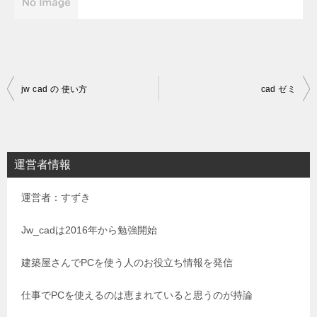
投
jw cad の 使い方
cad ゼミ
稿
ナ
ビ
運営者情報
ゲ
運営者：すずき
ー
シ
Jw_cadは2016年から勉強開始
ョ
建築屋さんでPCを使う人のお役立ち情報を発信
ン
仕事でPCを使えるのは恵まれていると思うのが持論