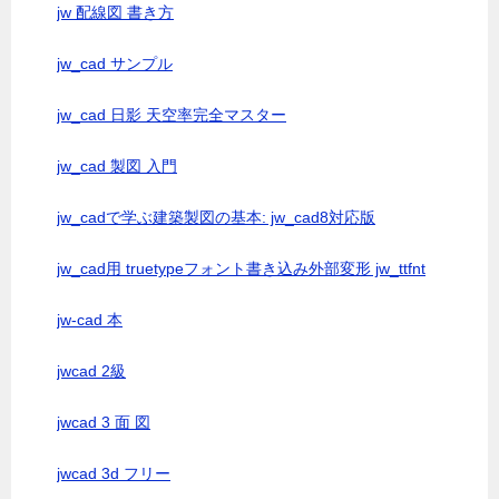
jw 配線図 書き方
jw_cad サンプル
jw_cad 日影 天空率完全マスター
jw_cad 製図 入門
jw_cadで学ぶ建築製図の基本: jw_cad8対応版
jw_cad用 truetypeフォント書き込み外部変形 jw_ttfnt
jw-cad 本
jwcad 2級
jwcad 3 面 図
jwcad 3d フリー