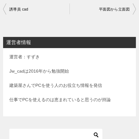
投
誘導員 cad
平面図から立面図
稿
ナ
ビ
運営者情報
ゲ
運営者：すずき
ー
シ
Jw_cadは2016年から勉強開始
ョ
建築屋さんでPCを使う人のお役立ち情報を発信
ン
仕事でPCを使えるのは恵まれていると思うのが持論