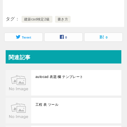
タグ
建築cad検定2級
書き方
Tweet
0
0
関連記事
autocad 表題 欄 テンプレート
工程 表 ツール