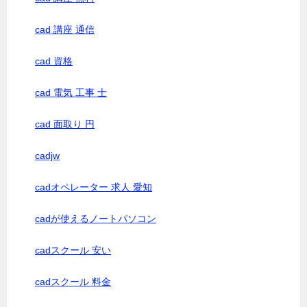
cad 講座 通信
cad 資格
cad 電気 工事 士
cad 面取り 円
cadjw
cadオペレーター 求人 愛知
cadが使えるノートパソコン
cadスクール 安い
cadスクール 料金