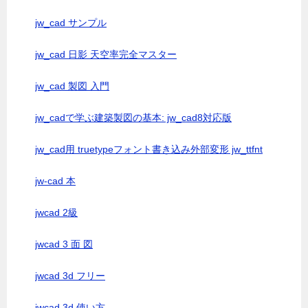
jw_cad サンプル
jw_cad 日影 天空率完全マスター
jw_cad 製図 入門
jw_cadで学ぶ建築製図の基本: jw_cad8対応版
jw_cad用 truetypeフォント書き込み外部変形 jw_ttfnt
jw-cad 本
jwcad 2級
jwcad 3 面 図
jwcad 3d フリー
jwcad 3d 使い方