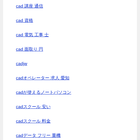
cad 講座 通信
cad 資格
cad 電気 工事 士
cad 面取り 円
cadjw
cadオペレーター 求人 愛知
cadが使えるノートパソコン
cadスクール 安い
cadスクール 料金
cadデータ フリー 重機