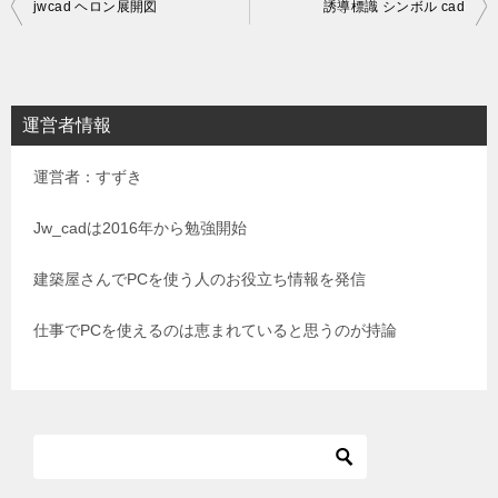
投
jwcad ヘロン展開図
誘導標識 シンボル cad
稿
ナ
ビ
運営者情報
ゲ
運営者：すずき
ー
シ
Jw_cadは2016年から勉強開始
ョ
建築屋さんでPCを使う人のお役立ち情報を発信
ン
仕事でPCを使えるのは恵まれていると思うのが持論