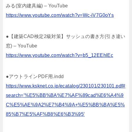
みる(室内建具編) – YouTube
https://www.youtube.com/watch?v=Wc-iV7G0oYs
●【建築CAD検定2級対策】サッシュの書き方(引き違い
窓) – YouTube
https://www.youtube.com/watch?v=b5_12EEhlEc
●アウトラインPDF用.indd
https://www.ksknet.co.jp/ecatalog/230101/230101.pdf#
search=’%E5%BB%BA%E7%AF%89cad%E6%A4%9
C%E5%AE%9A2%E7%B4%9A+%E5%BB%BA%E5%
85%B7%E5%AF%B8%E6%B3%95′