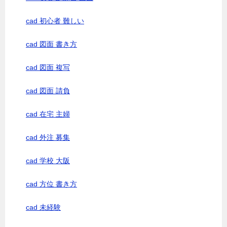
cad 初心者 難しい
cad 図面 書き方
cad 図面 複写
cad 図面 請負
cad 在宅 主婦
cad 外注 募集
cad 学校 大阪
cad 方位 書き方
cad 未経験