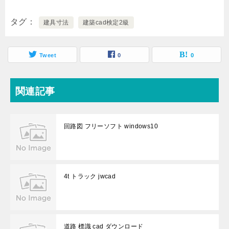
タグ
建具寸法
建築cad検定2級
Tweet
0
0
関連記事
回路図 フリーソフト windows10
4t トラック jwcad
道路 標識 cad ダウンロード