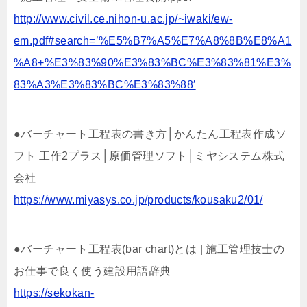
http://www.civil.ce.nihon-u.ac.jp/~iwaki/ew-
em.pdf#search=’%E5%B7%A5%E7%A8%8B%E8%A1
%A8+%E3%83%90%E3%83%BC%E3%83%81%E3%
83%A3%E3%83%BC%E3%83%88′
●バーチャート工程表の書き方│かんたん工程表作成ソ
フト 工作2プラス│原価管理ソフト│ミヤシステム株式
会社
https://www.miyasys.co.jp/products/kousaku2/01/
●バーチャート工程表(bar chart)とは | 施工管理技士の
お仕事で良く使う建設用語辞典
https://sekokan-