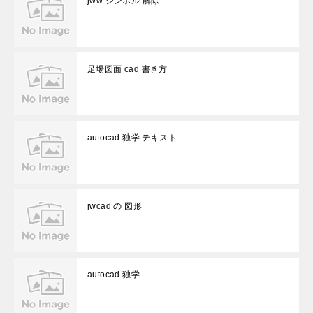
jww シンボル 解除
足場図面 cad 書き方
autocad 独学 テキスト
jwcad の 図形
autocad 独学