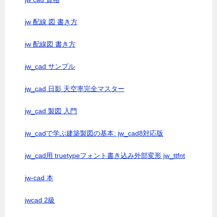
jw 配線 図 書き方
jw 配線図 書き方
jw_cad サンプル
jw_cad 日影 天空率完全マスター
jw_cad 製図 入門
jw_cadで学ぶ建築製図の基本: jw_cad8対応版
jw_cad用 truetypeフォント書き込み外部変形 jw_ttfnt
jw-cad 本
jwcad 2級