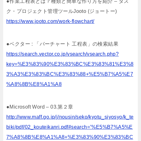
●作業工程表とは？種類と簡単な作り方を紹介 – タス
ク・プロジェクト管理ツールJooto (ジョートー)
https://www.jooto.com/work-flowchart/
●ベクター : 「バーチャート 工程表」の検索結果
https://search.vector.co.jp/vsearch/vsearch.php?
key=%E3%83%90%E3%83%BC%E3%83%81%E3%8
3%A3%E3%83%BC%E3%83%88+%E5%B7%A5%E7
%A8%8B%E8%A1%A8
●Microsoft Word – 03.第２章
http://www.maff.go.jp/j/nousin/seko/kyotu_siyosyo/k_te
biki/pdf/02_kouteikanri.pdf#search=’%E5%B7%A5%E
7%A8%8B%E8%A1%A8+%E3%83%90%E3%83%BC