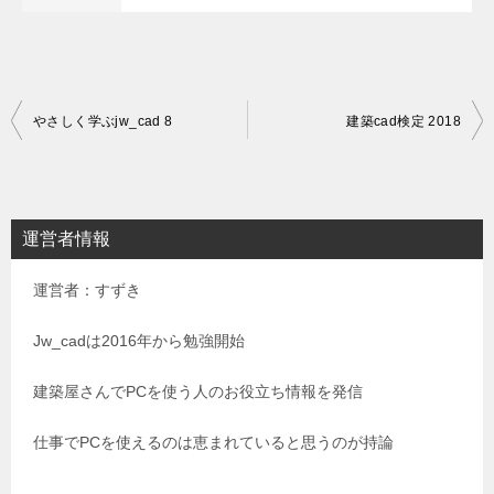
投
やさしく学ぶjw_cad 8
建築cad検定 2018
稿
ナ
ビ
運営者情報
ゲ
運営者：すずき
ー
シ
Jw_cadは2016年から勉強開始
ョ
建築屋さんでPCを使う人のお役立ち情報を発信
ン
仕事でPCを使えるのは恵まれていると思うのが持論