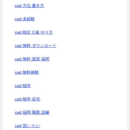
cad 方位 書き方
cad 未経験
cad 検定 3 級 やり方
cad 無料 ダウンロード
cad 無料 講習 福岡
cad 無料体験
cad 独学
cad 独学 在宅
cad 福岡 職業 訓練
cad 習い たい