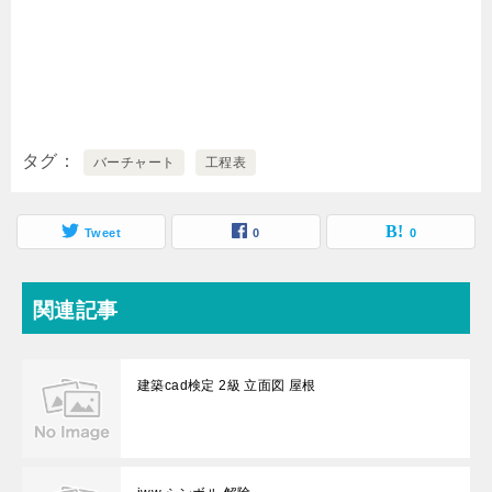
タグ
バーチャート
工程表
Tweet
0
0
関連記事
建築cad検定 2級 立面図 屋根