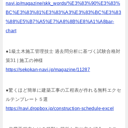
navi.jp/magazine/skk_words/%E3%83%90%E3%83%
BC%E3%83%81%E3%83%A3%E3%83%BC%E3%83
%88%E5%B7%A5%E7%A8%8B%E8%A1%A8bar-
chart
●1級土木施工管理技士 過去問分析に基づく試験合格対
策31 | 施工の神様
https://sekokan-navi.jp/magazine/11287
●驚くほど簡単に建築工事の工程表が作れる無料エクセ
ルテンプレート５選
https://navi.dropbox.jp/construction-schedule-excel