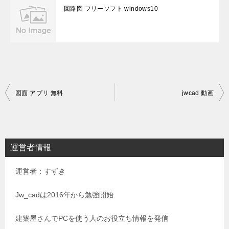
回路図 フリーソフト windows10
投
図面 アプリ 無料
jwcad 動画
稿
ナ
ビ
運営者情報
ゲ
運営者：すずき
ー
シ
Jw_cadは2016年から勉強開始
ョ
建築屋さんでPCを使う人のお役立ち情報を発信
ン