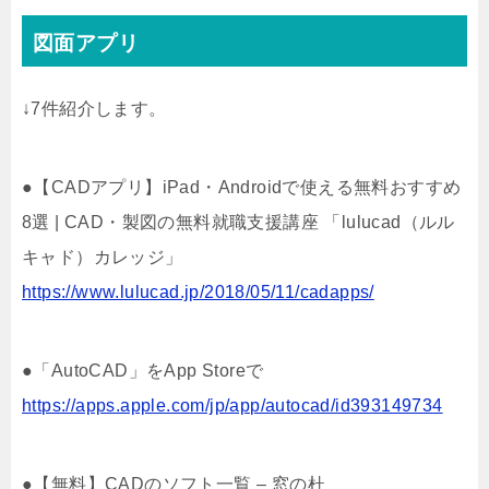
図面アプリ
↓7件紹介します。
●【CADアプリ】iPad・Androidで使える無料おすすめ
8選 | CAD・製図の無料就職支援講座 「lulucad（ルル
キャド）カレッジ」
https://www.lulucad.jp/2018/05/11/cadapps/
●「AutoCAD」をApp Storeで
https://apps.apple.com/jp/app/autocad/id393149734
●【無料】CADのソフト一覧 – 窓の杜