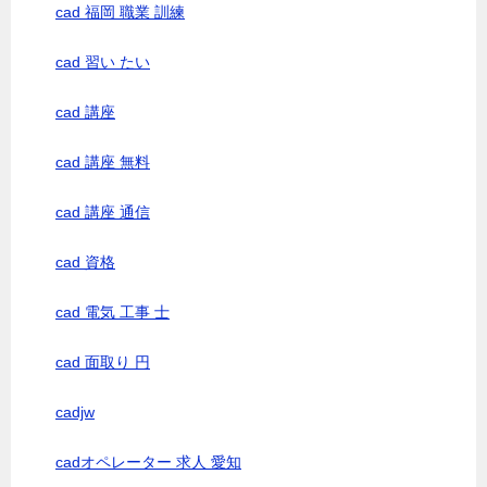
cad 福岡 職業 訓練
cad 習い たい
cad 講座
cad 講座 無料
cad 講座 通信
cad 資格
cad 電気 工事 士
cad 面取り 円
cadjw
cadオペレーター 求人 愛知