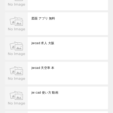
図面 アプリ 無料
jwcad 求人 大阪
jwcad 天空率 本
jw cad 使い方 動画