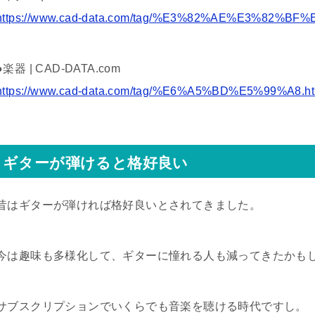
https://www.cad-data.com/tag/%E3%82%AE%E3%82%BF%
●楽器 | CAD-DATA.com
https://www.cad-data.com/tag/%E6%A5%BD%E5%99%A8.ht
ギターが弾けると格好良い
昔はギターが弾ければ格好良いとされてきました。
今は趣味も多様化して、ギターに憧れる人も減ってきたかも
サブスクリプションでいくらでも音楽を聴ける時代ですし。