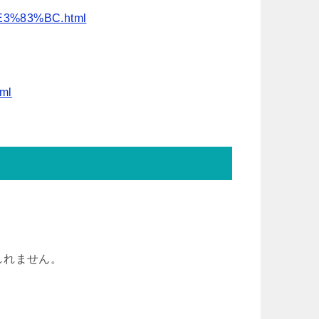
E3%83%BC.html
ml
しれません。